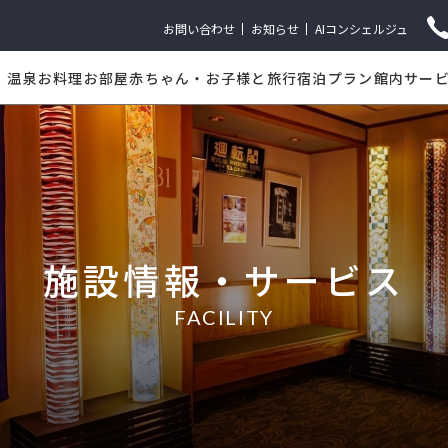
お問い合わせ
お知らせ
AIコンシェルジュ
温泉
お料理
お部屋
赤ちゃん・お子様と旅行
宿泊プラン
館内サー
施
設
情
報
・
サ
ー
ビ
ス
FACILITY