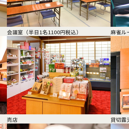
会議室
（半日1名1100円税込）
麻雀ル
）
売店
貸切露