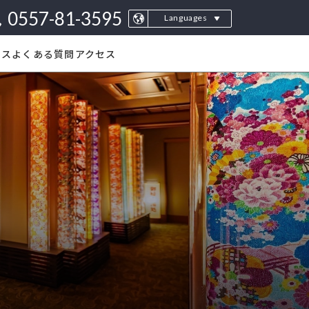
0557-81-3595
Languages
Japanese
ビス
よくある質問
アクセス
English
繁体字
Deutsch
Français
แบบไทย
עִבְרִית